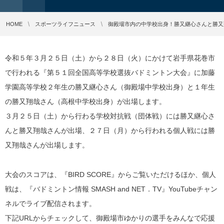
HOME
スポーツライフニュース
御殿場市内の中学校出身！勝又継心さんと勝又
令和５年３月２５日（土）から２８日（火）にかけて岩手県花巻市
で行われる『第５１回全国高等学校選抜バドミントン大会』に加藤
学園高等学校２年生の勝又継心さん（御殿場中学校出身）と１年生
の勝又翔哉さん（高根中学校出身）が出場します。
３月２５日（土）から行わる学校対抗戦（団体戦）には勝又継心さ
んと勝又翔哉さんが出場、２７日（月）から行われる個人戦には勝
又翔哉さんが出場します。
大会のスコアは、『BIRD SCORE』からご覧いただけるほか、個人
戦は、『バドミントン情報 SMASH and NET．TV』YouTubeチャン
ネルでライブ配信されます。
下記URLからチェックして、御殿場市ゆかりの選手をみんなで応援