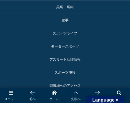
乗馬・馬術
空手
スポーツライフ
モータースポーツ
アスリート活躍情報
スポーツ施設
御殿場へのアクセス
ロゴマーク使用申込み
メニュー
前へ
ホーム
先頭へ
次へ
検索
Language »
©
2017 - 2026
SPORTS TOWN