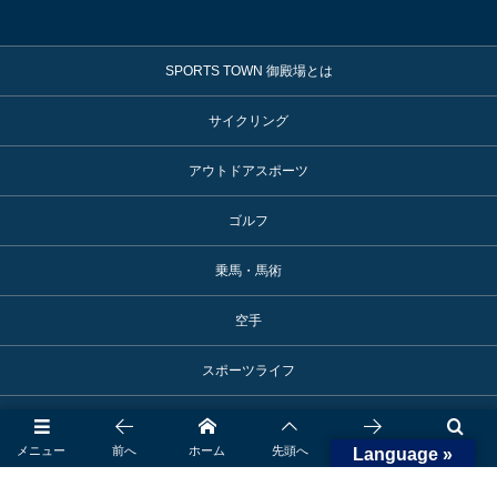
SPORTS TOWN 御殿場とは
サイクリング
アウトドアスポーツ
ゴルフ
乗馬・馬術
空手
スポーツライフ
モータースポーツ
メニュー
前へ
ホーム
先頭へ
次へ
検索
Language »
アスリート活躍情報