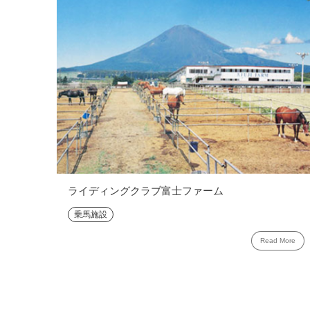
ライディングクラブ富士ファーム
乗馬施設
Read More