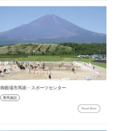
御殿場市馬術・スポーツセンター
乗馬施設
Read More