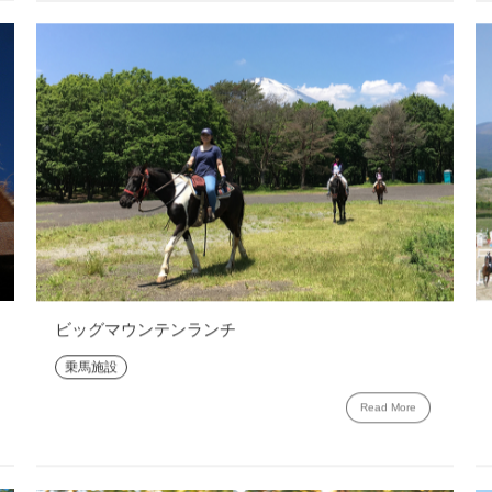
ビッグマウンテンランチ
乗馬施設
Read More