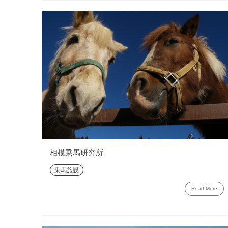
相模乗馬研究所
乗馬施設
Read More