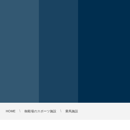
HOME
御殿場のスポーツ施設
乗馬施設