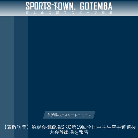
市所縁のアスリートニュース
【表敬訪問】泊親会御殿場SKC第19回全国中学生空手道選抜
大会等出場を報告