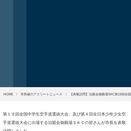
HOME
市所縁のアスリートニュース
【表敬訪問】泊親会御殿場SKC第19回全
第１９回全国中学生空手道選抜大会、及び第４回全日本少年少女空
手道選抜大会に出場する泊親会御殿場ＳＫＣの皆さんが市長を表敬