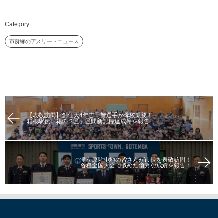
市所縁のアスリートニュース
【表敬訪問】創価大4年吉田響選手が母校凱旋！
箱根駅伝「花の２区」区間新記録達成等を報告!
滝ケ原駐屯地の皆さんが市長を表敬訪問！
各種全国大会で収めた優秀な成績を報告！