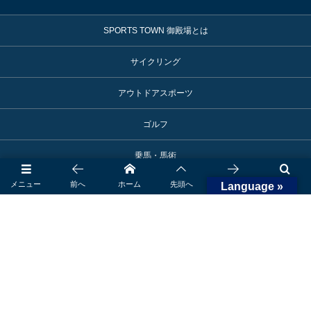
SPORTS TOWN 御殿場とは
サイクリング
アウトドアスポーツ
ゴルフ
乗馬・馬術
メニュー
前へ
ホーム
先頭へ
次へ
検索
Language »
空手
スポーツライフ
モータースポーツ
アスリート活躍情報