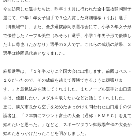
訪問しました。
今回訪問した選手たちは、昨年１１月に行われた全中選抜静岡県予
選にて、中学１年女子組手で３位入賞した麻畑理桜（りお）選手
［御殿場中］、また、全少選抜静岡県選考会にて、小学３年女子形
で優勝したノーブル美空（みそら）選手、小学１年男子形で優勝し
た山口尊也（たかなり）選手の３人です。これらの成績の結果、３
選手は静岡県代表となりました。
麻畑選手は、「１年半ぶりに全国大会に出場します。前回はベスト
１６だったので、その成績を越えて優勝できるように頑張りま
す。」と意気込みを話してくれました。またノーブル選手と山口選
手は、優勝したい、メダルを取りたいなどと話してくれました。
更に、勝又市長から空手を始めたきっかけを問われた山口選手の保
護者は、「２年前にマウント富士の大会（通称：ＫＭＦＣ）を見て
始めたいと思った。」などと、スポーツタウン御殿場主催の大会が
始めたきっかけだったことを明かしました。