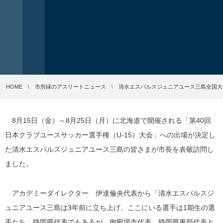
HOME
市所縁のアスリートニュース
清水エスパルスジュニアユース三島全国大
8月15日（金）～8月25日（月）に北海道で開催される「第40回
日本クラブユースサッカー選手権（U-15）大会」への出場が決定し
た清水エスパルスジュニアユース三島の皆さまが市長を表敬訪問し
ました。
アカデミーダイレクター 伊達倫央代表から「清水エスパルスジ
ュニアユース三島は3年前に立ち上げ、ここにいる選手は1期生の選
手たち。静岡県代表でもあるが、御殿場市代表、静岡県東部代表と