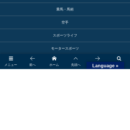
乗馬・馬術
空手
スポーツライフ
モータースポーツ
アスリート活躍情報
メニュー
前へ
ホーム
先頭へ
次へ
検索
Language »
スポーツ施設
御殿場へのアクセス
ロゴマーク使用申込み
©
2017 - 2026
SPORTS TOWN