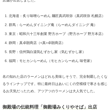
店舗が出店しました。
北海道：炙り味噌らーめん 麺匠真武咲弥（真武咲弥 札幌店）
群馬：らーめんダイニング庵（らーめんダイニング 庵）
東京：昭和六十三年創業 野方ホープ（野方ホープ 野方本店）
静岡：真卓朗商店（<真>卓朗商店）
長野：信州鶏白湯気むずかし家（気むずかし家）
福岡：モヒカンらーめん（モヒカンらーめん 味壱家）
名の知れた店のラーメンはどれも美味しそうで、完全制覇したくな
るラインナップです。特に最終日はあいにくの空模様で寒さを感じ
るお天気だったため、アツアツのラーメンは大人気でした。
御殿場の伝統料理「御殿場みくりやそば」出店