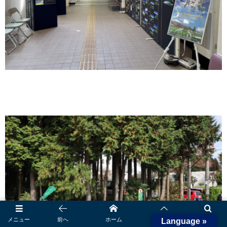
メニュー
前へ
ホーム
先頭へ
検索
Language »