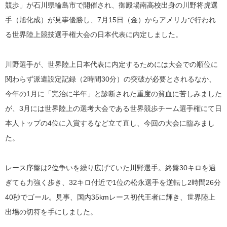
競歩」が石川県輪島市で開催され、御殿場南高校出身の川野将虎選
手（旭化成）が見事優勝し、7月15日（金）からアメリカで行われ
る世界陸上競技選手権大会の日本代表に内定しました。
川野選手が、世界陸上日本代表に内定するためには大会での順位に
関わらず派遣設定記録（2時間30分）の突破が必要とされるなか、
今年の1月に「完治に半年」と診断された重度の貧血に苦しみました
が、3月には世界陸上の選考大会である世界競歩チーム選手権にて日
本人トップの4位に入賞するなど立て直し、今回の大会に臨みまし
た。
レース序盤は2位争いを繰り広げていた川野選手。終盤30キロを過
ぎても力強く歩き、32キロ付近で1位の松永選手を逆転し2時間26分
40秒でゴール。見事、国内35kmレース初代王者に輝き、世界陸上
出場の切符を手にしました。