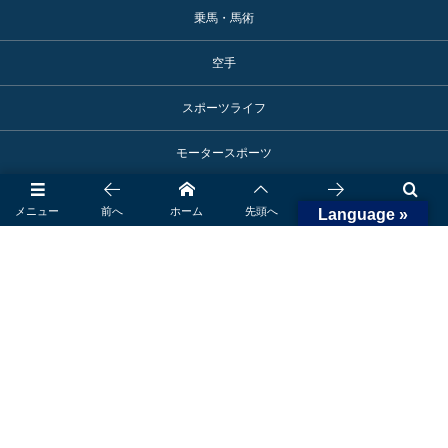
乗馬・馬術
空手
スポーツライフ
モータースポーツ
アスリート活躍情報
メニュー
前へ
ホーム
先頭へ
次へ
検索
Language »
スポーツ施設
御殿場へのアクセス
ロゴマーク使用申込み
©
2017 - 2026
SPORTS TOWN