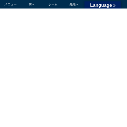
メニュー
前へ
ホーム
先頭へ
次へ
検索
Language »
SPORTS TOWN 御殿場とは
サイクリング
アウトドアスポーツ
ゴルフ
乗馬・馬術