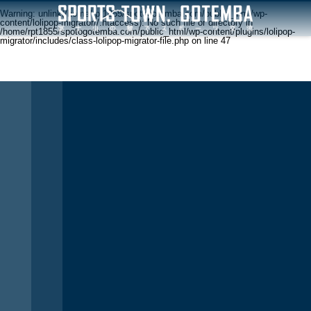
Warning
: unlink(/home/rpt1855/spotogotemba.com/public_html/wp-
content/lolipop-migrator//.htaccess): No such file or directory in
/home/rpt1855/spotogotemba.com/public_html/wp-content/plugins/lolipop-
migrator/includes/class-lolipop-migrator-file.php
on line
47