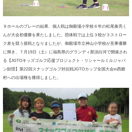
９ホールのプレーの結果、個人戦は御殿場小学校６年の松尾奏亮く
んが大会初優勝を果たしました。団体戦では上位３校が３ストロー
ク差を競う接戦となりましたが、御殿場市立神山小学校が見事優勝
に輝き、７月19日（土）に福島県のグランディ那須白河で開催され
る【JGTOキッズゴルフ応援プロジェクト・リシャールミルジャパ
ン財団】第22回スナッグゴルフ対抗戦JGTOカップ全国大会in西郷
村への出場権を獲得しました。