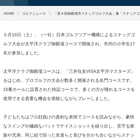
HOME
ゴルフニュース
「第９回御殿場市スナッグゴルフ大会」兼「スナッグゴ
５月10日（土）、（一社）日本ゴルフツアー機構によるスナッグゴ
ルフ大会が太平洋クラブ御殿場コースで開催され、市内の小学生17
名が参加しました。
太平洋クラブ御殿場コースは、「三井住友VISA太平洋マスターズ」
をはじめ、プロゴルフの大会が数多く開催される名門コースです。
10番ホールに設置された特設コースで、多くの方が憧れるコースを
使用できる貴重な機会を堪能しながらプレーしました。
子どもたちはプロ顔負けの真剣な表情でコースを読みながら、豪快
なスイングや繊細なパットでナイスショットを繰り出し、見守る家
族や兄弟、同じ組で回った友達らと喜びを分かち合いながらスナッ