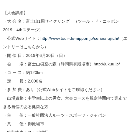
【大会詳細】
・大 会 名：富士山1周サイクリング （ツール・ド・ニッポン
2019 4thステージ）
公式Webサイト：
http://www.tour-de-nippon.jp/series/fujiichi/
（エ
ントリーはこちらから）
・開 催 日：2019年6月30日（日）
・会 場：富士山樹空の森（静岡県御殿場市）http://jukuu.jp/
・コ ー ス：約120km
・定 員：2,000名
・参 加 費：あり（公式Webサイトをご確認ください）
・出場資格：中学生以上の男女、大会コースを規定時間内で完走で
きる自信のある健康な方
・主 催：一般社団法人ルーツ・スポーツ・ジャパン
・共 催：御殿場市