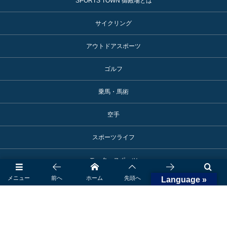
SPORTS TOWN 御殿場とは
サイクリング
アウトドアスポーツ
ゴルフ
乗馬・馬術
空手
スポーツライフ
モータースポーツ
メニュー
前へ
ホーム
先頭へ
次へ
検索
Language »
アスリート活躍情報
スポーツ施設