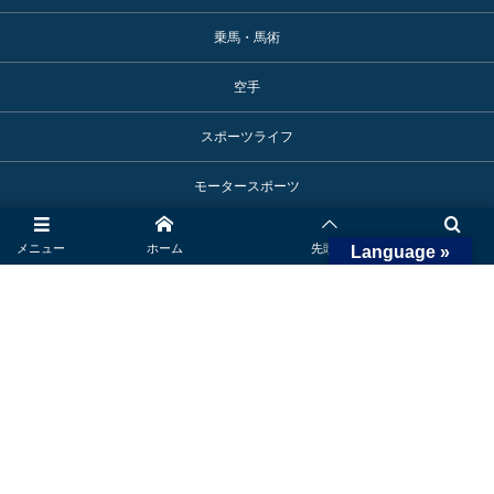
乗馬・馬術
空手
スポーツライフ
モータースポーツ
アスリート活躍情報
メニュー
ホーム
先頭へ
検索
Language »
スポーツ施設
御殿場へのアクセス
ロゴマーク使用申込み
©
2017 - 2026
SPORTS TOWN