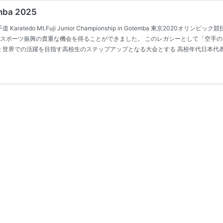
emba 2025
aratedo Mt.Fuji Junior Championship in Gotemba 東京20
やスポーツ振興の貴重な機会を得ることができました。 このレガシーとして「空手
概念 世界での活躍を目指す高校生のステップアップとなる大会とする 高校年代日本代