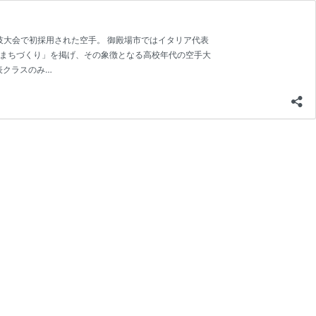
20オリンピック競技大会で初採用された空手。 御殿場市ではイタリア代表
のまちづくり」を掲げ、その象徴となる高校年代の空手大
表クラスのみ…