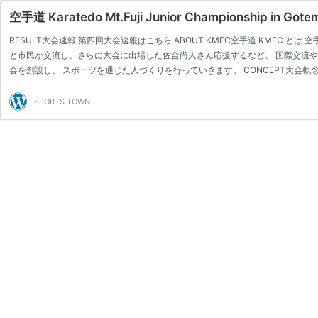
空手道 Karatedo Mt.Fuji Junior Championship in Got
RESULT大会速報 第四回大会速報はこちら ABOUT KMFC空手道 KMFC とは 空手道 K
と市民が交流し、さらに大会に出場した佐合尚人さん応援するなど、 国際交流
会を創設し、 スポーツを通じた人づくりを行っていきます。 CONCEPT大会
SPORTS TOWN